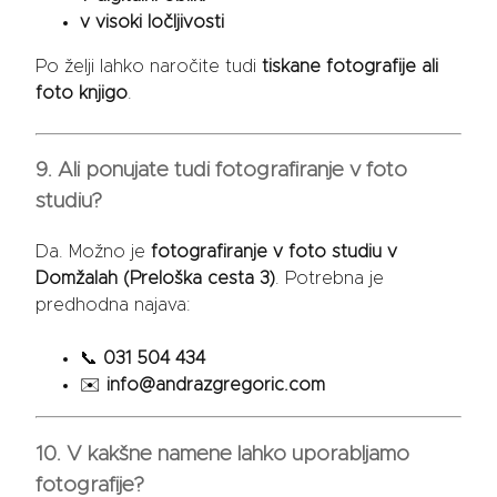
v visoki ločljivosti
Po želji lahko naročite tudi
tiskane fotografije ali
foto knjigo
.
9. Ali ponujate tudi fotografiranje v foto
studiu?
Da. Možno je
fotografiranje v foto studiu v
Domžalah (Preloška cesta 3)
. Potrebna je
predhodna najava:
📞
031 504 434
✉️
info@andrazgregoric.com
10. V kakšne namene lahko uporabljamo
fotografije?