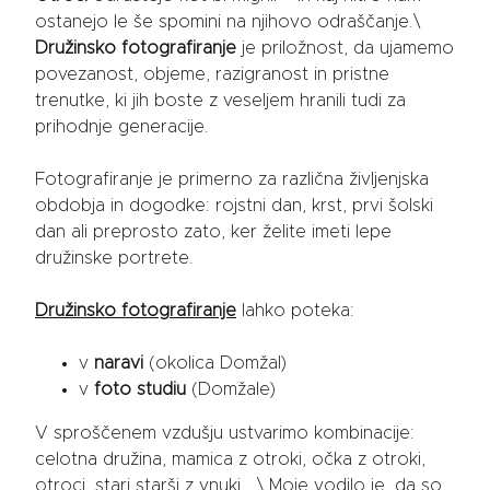
ostanejo le še spomini na njihovo odraščanje.\
Družinsko fotografiranje
je priložnost, da ujamemo
povezanost, objeme, razigranost in pristne
trenutke, ki jih boste z veseljem hranili tudi za
prihodnje generacije.
Fotografiranje je primerno za različna življenjska
obdobja in dogodke: rojstni dan, krst, prvi šolski
dan ali preprosto zato, ker želite imeti lepe
družinske portrete.
Družinsko fotografiranje
lahko poteka:
v
naravi
(okolica Domžal)
v
foto studiu
(Domžale)
V sproščenem vzdušju ustvarimo kombinacije:
celotna družina, mamica z otroki, očka z otroki,
otroci, stari starši z vnuki …\ Moje vodilo je, da so