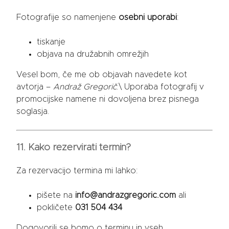
Fotografije so namenjene
osebni uporabi
:
tiskanje
objava na družabnih omrežjih
Vesel bom, če me ob objavah navedete kot
avtorja –
Andraž Gregorič
.\ Uporaba fotografij v
promocijske namene ni dovoljena brez pisnega
soglasja.
11. Kako rezervirati termin?
Za rezervacijo termina mi lahko:
pišete na
info@andrazgregoric.com
ali
pokličete
031 504 434
Dogovorili se bomo o terminu in vseh