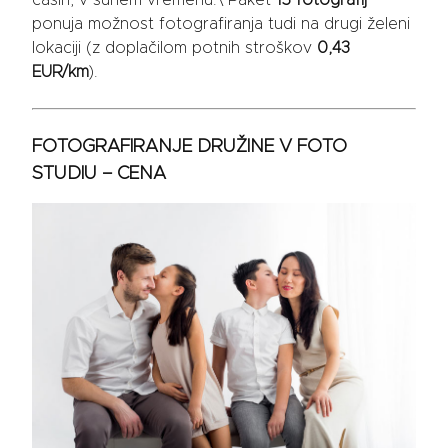
časih, v suhem vremenu.\ Paket
15 fotografij
ponuja možnost fotografiranja tudi na drugi želeni
lokaciji (z doplačilom potnih stroškov
0,43
EUR/km
).
FOTOGRAFIRANJE DRUŽINE V FOTO
STUDIU – CENA