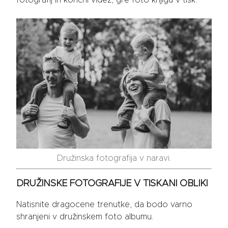
fotografij in končni videz, gre foto knjiga v tisk.
Družinska fotografija v naravi.
DRUŽINSKE FOTOGRAFIJE V TISKANI OBLIKI
Natisnite dragocene trenutke, da bodo varno
shranjeni v družinskem foto albumu.