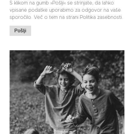
S klikom na gumb »Pošlji« se strinjate, da lahko
vpisane podatke uporabimo za odgovor na vaše
sporočilo. Več o tem na strani Politika zasebnosti.
Pošlji