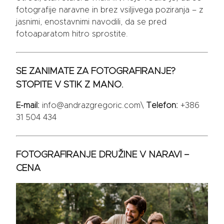
fotografije naravne in brez vsiljivega poziranja – z
jasnimi, enostavnimi navodili, da se pred
fotoaparatom hitro sprostite.
SE ZANIMATE ZA FOTOGRAFIRANJE?
STOPITE V STIK Z MANO.
E-mail:
info@andrazgregoric.com\
Telefon:
+386
31 504 434
FOTOGRAFIRANJE DRUŽINE V NARAVI –
CENA