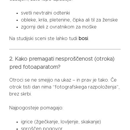
svetli nevtralni odtenki
obleke, krila, pletenine, čipka ali til za ženske
zgornji deli z ovratnikom za moške
Na studijski sceni ste lahko tudi
bosi
.
2. Kako premagati nesproščenost (otroka)
pred fotoaparatom?
Otroci se ne smejijo na ukaz – in prav je tako. Če
otrok tisti dan nima “fotografskega razpoloženja”,
brez skrbi.
Najpogosteje pomagajo:
igrice (žgečkanje, lovljenje, skakanje)
sproščen pogovor