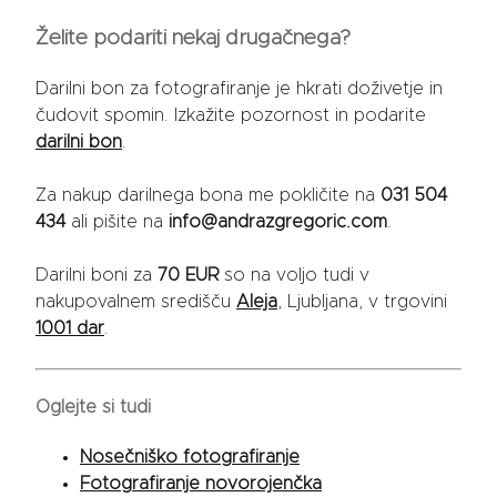
Želite podariti nekaj drugačnega?
Darilni bon za fotografiranje je hkrati doživetje in
čudovit spomin. Izkažite pozornost in podarite
darilni bon
.
Za nakup darilnega bona me pokličite na
031 504
434
ali pišite na
info@andrazgregoric.com
.
Darilni boni za
70 EUR
so na voljo tudi v
nakupovalnem središču
Aleja
, Ljubljana, v trgovini
1001 dar
.
Oglejte si tudi
Nosečniško fotografiranje
Fotografiranje novorojenčka