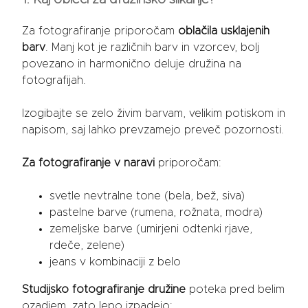
Za fotografiranje priporočam
oblačila usklajenih
barv
. Manj kot je različnih barv in vzorcev, bolj
povezano in harmonično deluje družina na
fotografijah.
Izogibajte se zelo živim barvam, velikim potiskom in
napisom, saj lahko prevzamejo preveč pozornosti.
Za fotografiranje v naravi
priporočam:
svetle nevtralne tone (bela, bež, siva)
pastelne barve (rumena, rožnata, modra)
zemeljske barve (umirjeni odtenki rjave,
rdeče, zelene)
jeans v kombinaciji z belo
Studijsko fotografiranje družine
poteka pred belim
ozadjem, zato lepo izpadejo: