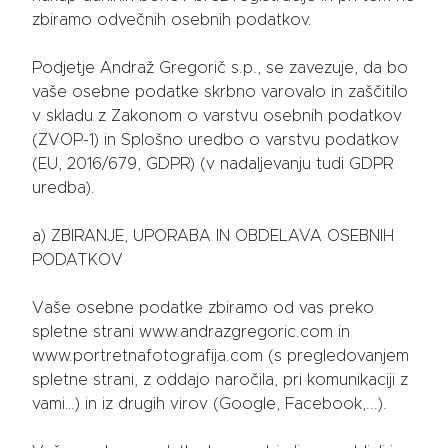
zbiramo odvečnih osebnih podatkov.
Podjetje Andraž Gregorič s.p., se zavezuje, da bo
vaše osebne podatke skrbno varovalo in zaščitilo
v skladu z Zakonom o varstvu osebnih podatkov
(ZVOP-1) in Splošno uredbo o varstvu podatkov
(EU, 2016/679, GDPR) (v nadaljevanju tudi GDPR
uredba).
a) ZBIRANJE, UPORABA IN OBDELAVA OSEBNIH
PODATKOV
Vaše osebne podatke zbiramo od vas preko
spletne strani www.andrazgregoric.com in
www.portretnafotografija.com (s pregledovanjem
spletne strani, z oddajo naročila, pri komunikaciji z
vami…) in iz drugih virov (Google, Facebook,...).