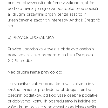
primeru obveznosti določene z zakonom, ali če
bo tako ravnanje nujno za postopke pred sodišči
ali drugimi državnimi organi ter za zaščito in
uresničevanje zakonitih interesov Andraž Gregorič
s.p.
d) PRAVICE UPORABNIKA
Pravice uporabnika v zvezi z obdelavo osebnih
podatkov si lahko preberete na linku Evropska
GDPR uredba.
Med drugim imate pravico do:
- seznanitve, katere podatke o vas zbiramo in v
kakšne namene, predvideno obdobje hrambe
osebnih podatkov, od kod vaše osebne podatke
pridobivamo, komu jih posredujemo in kakšne so
vaše druge pravice v povezavi z obdelavo vaših