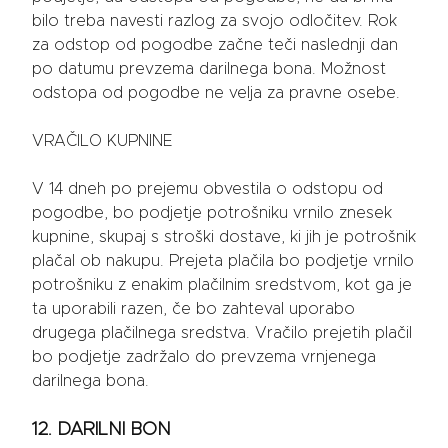
bilo treba navesti razlog za svojo odločitev. Rok
za odstop od pogodbe začne teči naslednji dan
po datumu prevzema darilnega bona. Možnost
odstopa od pogodbe ne velja za pravne osebe.
VRAČILO KUPNINE
V 14 dneh po prejemu obvestila o odstopu od
pogodbe, bo podjetje potrošniku vrnilo znesek
kupnine, skupaj s stroški dostave, ki jih je potrošnik
plačal ob nakupu. Prejeta plačila bo podjetje vrnilo
potrošniku z enakim plačilnim sredstvom, kot ga je
ta uporabili razen, če bo zahteval uporabo
drugega plačilnega sredstva. Vračilo prejetih plačil
bo podjetje zadržalo do prevzema vrnjenega
darilnega bona.
12. DARILNI BON