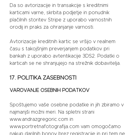
Da so avtorizacije in transakcije s kreditnimi
karticami varne, skrbita podjetje in ponudnik
plačilnih storitev Stripe z uporabo varnostnih
orodij in praks za ohranjanje varnosti.
Avtorizacije kreditnih kartic se vršijo v realnem
času s takojšnjim preverjanjem podatkov pri
bankah z uporabo avtentikacije 3DS2. Podatki o
karticah se ne shranjujejo na strežnik dobavitelja.
17. POLITIKA ZASEBNOSTI
VAROVANJE OSEBNIH PODATKOV
Spoštujemo vaše osebne podatke in jih zbiramo v
najmanjši možni meri. Na spletni strani
www.andrazgregoric.com in
www.portretnafotografija.com vam omogočamo
nakup darilnih bonov brez registracije in pri tem ne