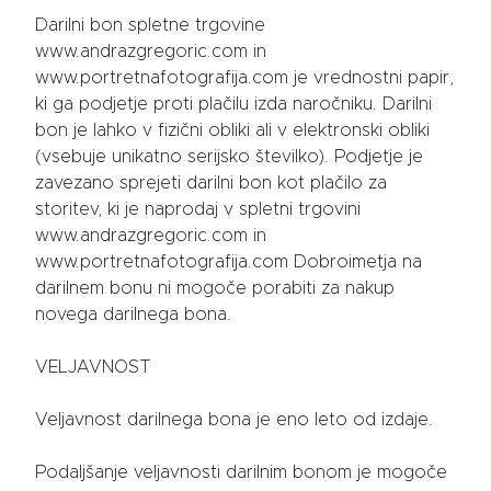
Darilni bon spletne trgovine
www.andrazgregoric.com in
www.portretnafotografija.com je vrednostni papir,
ki ga podjetje proti plačilu izda naročniku. Darilni
bon je lahko v fizični obliki ali v elektronski obliki
(vsebuje unikatno serijsko številko). Podjetje je
zavezano sprejeti darilni bon kot plačilo za
storitev, ki je naprodaj v spletni trgovini
www.andrazgregoric.com in
www.portretnafotografija.com Dobroimetja na
darilnem bonu ni mogoče porabiti za nakup
novega darilnega bona.
VELJAVNOST
Veljavnost darilnega bona je eno leto od izdaje.
Podaljšanje veljavnosti darilnim bonom je mogoče