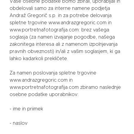
Vaše osebne podatke bomo zbirali, uporabljali in
obdelovali samo za interne namene podjetja
Andraž Gregorič s.p. in za potrebe delovanja
spletne trgovine www.andrazgregoric.com in
www.portretnafotografija.com: brez vašega
soglasja (za namen izvajanje pogodbe, našega
zakonitega interesa ali z namenom izpolnjevanja
pravnih obveznosti) in/ali z vašim soglasjem, ki ga
lahko kadarkoli prekličete.
Za namen poslovanja spletne trgovine
www.andrazgregoric.com in
www.portretnafotografija.com zbiramo naslednje
osebne podatke uporabnikov:
- ime in priimek
- naslov