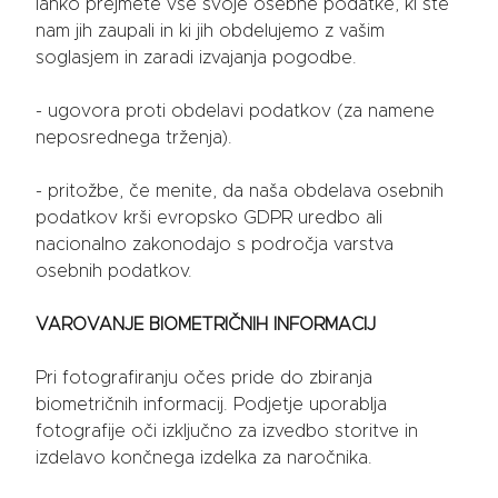
lahko prejmete vse svoje osebne podatke, ki ste
nam jih zaupali in ki jih obdelujemo z vašim
soglasjem in zaradi izvajanja pogodbe.
- ugovora proti obdelavi podatkov (za namene
neposrednega trženja).
- pritožbe, če menite, da naša obdelava osebnih
podatkov krši evropsko GDPR uredbo ali
nacionalno zakonodajo s področja varstva
osebnih podatkov.
VAROVANJE BIOMETRIČNIH INFORMACIJ
Pri fotografiranju očes pride do zbiranja
biometričnih informacij. Podjetje uporablja
fotografije oči izključno za izvedbo storitve in
izdelavo končnega izdelka za naročnika.