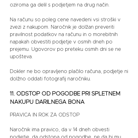
oziroma ga delil s podjetjem na drug način.
Na računu so poleg cene navedeni vsi stroški v
zvezi z nakupom. Naročnik je dolžan preveriti
pravilnost podatkov na računu in o morebitnih
napakah obvestiti podjetje v osmih dneh po
prejemu. Ugovorov po preteku osmih dni se ne
upošteva.
Dokler ne bo opravljeno plačilo računa, podjetje ni
dolžno oddati fotografij naročniku.
11. ODSTOP OD POGODBE PRI SPLETNEM
NAKUPU DARILNEGA BONA
PRAVICA IN ROK ZA ODSTOP
Naročnik ima pravico, da v 14 dneh obvesti
podjetje, da odstopa od pogodbe, ne da bi mu