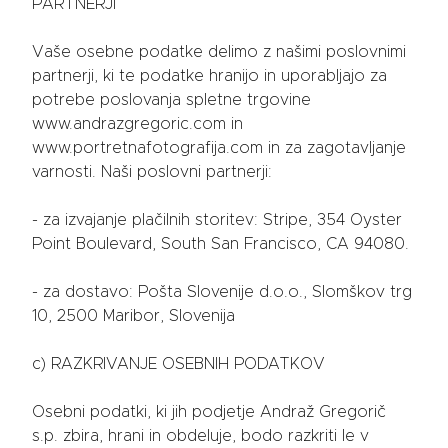
PARTNERJI
Vaše osebne podatke delimo z našimi poslovnimi
partnerji, ki te podatke hranijo in uporabljajo za
potrebe poslovanja spletne trgovine
www.andrazgregoric.com in
www.portretnafotografija.com in za zagotavljanje
varnosti. Naši poslovni partnerji:
- za izvajanje plačilnih storitev: Stripe, 354 Oyster
Point Boulevard, South San Francisco, CA 94080.
- za dostavo: Pošta Slovenije d.o.o., Slomškov trg
10, 2500 Maribor, Slovenija
c) RAZKRIVANJE OSEBNIH PODATKOV
Osebni podatki, ki jih podjetje Andraž Gregorič
s.p. zbira, hrani in obdeluje, bodo razkriti le v