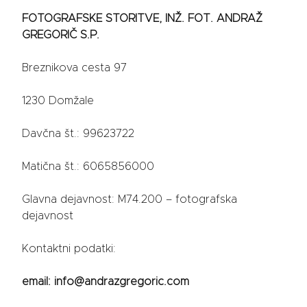
FOTOGRAFSKE STORITVE, INŽ. FOT. ANDRAŽ
GREGORIČ S.P.
Breznikova cesta 97
1230 Domžale
Davčna št.: 99623722
Matična št.: 6065856000
Glavna dejavnost: M74.200 – fotografska
dejavnost
Kontaktni podatki:
email: info@andrazgregoric.com